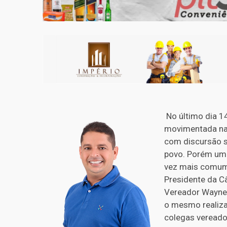
No último dia 1
movimentada na 
com discursão s
povo. Porém uma
vez mais comum 
Presidente da Câ
Vereador Wayne 
o mesmo realiza
colegas vereado