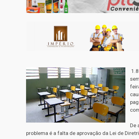
1.8
sem
fei
cau
pag
com
De 
problema é a falta de aprovação da Lei de Diret