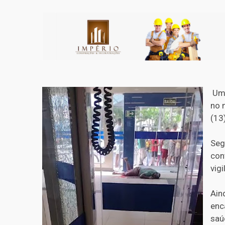
Um 
no 
(13)
Seg
con
vigi
Ain
enc
saú