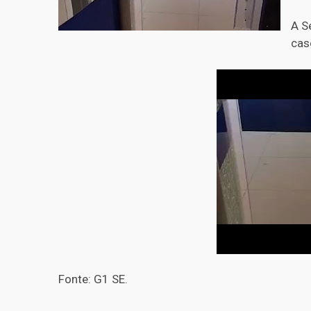
A S
cas
Fonte: G1 SE.