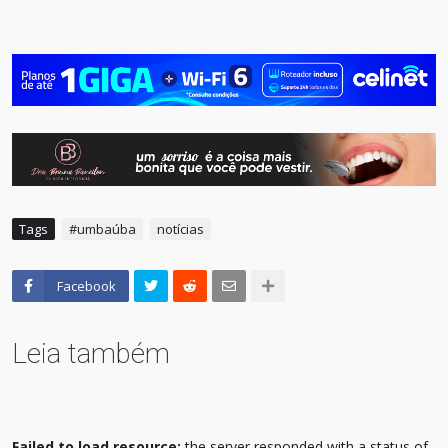
Tags
#umbaúba
notícias
Facebook
Leia também
Failed to load resource:
the server responded with a status of