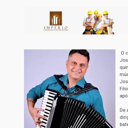
O c
Jos
qui
mús
Jos
Fil
apó
De 
dir
bat