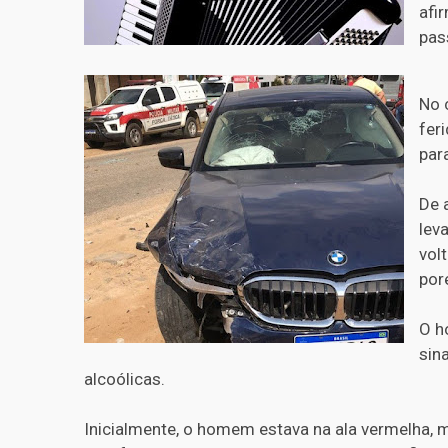
afi
pas
No 
fer
par
De 
lev
vol
por
O h
sin
alcoólicas.
Inicialmente, o homem estava na ala vermelha,