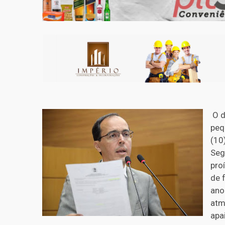
O d
peq
(10
Seg
pro
de 
ano
atm
apa