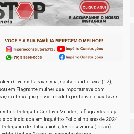
licia Civil de Itabaianinha, nesta quarta-feira (12),
uou em Flagrante mulher que importunava com
aças idoso que possui medida protetiva a seu favor.
undo o Delegado Gustavo Mendes, a flagranteada já
ia sido indiciada em Inquérito Policial no ano de 2024
a Delegacia de Itabaianinha, tendo a vítima (idoso)
uerido Medida Protetiva, estando vigente.