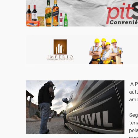
A Po
aut
ame
Seg
ter
pel
req