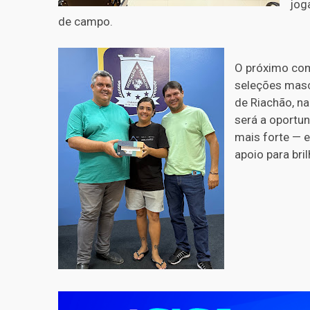
jog
de campo.
O próximo com
seleções masc
de Riachão, n
será a oportun
mais forte — e
apoio para bril