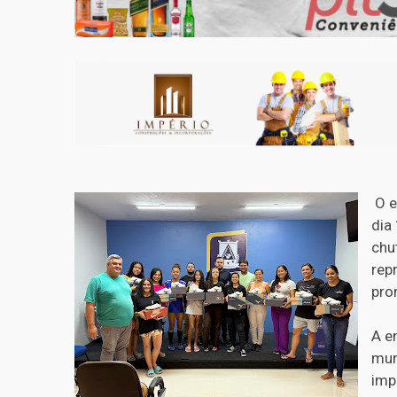
O e
dia
chu
rep
pro
A e
mun
imp