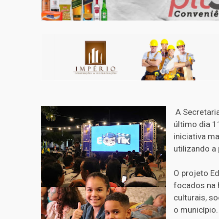
A Secretaria
último dia 1
iniciativa m
utilizando 
O projeto E
focados na h
culturais, s
o município.