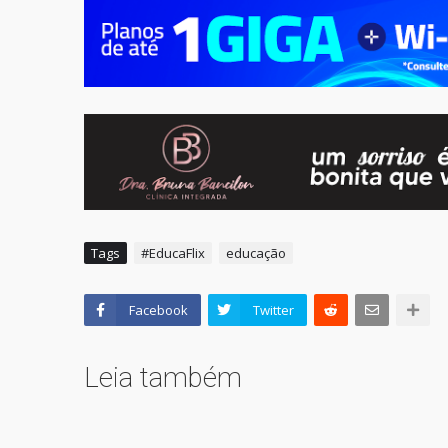
Tags
#EducaFlix
educação
Facebook
Twitter
Leia também