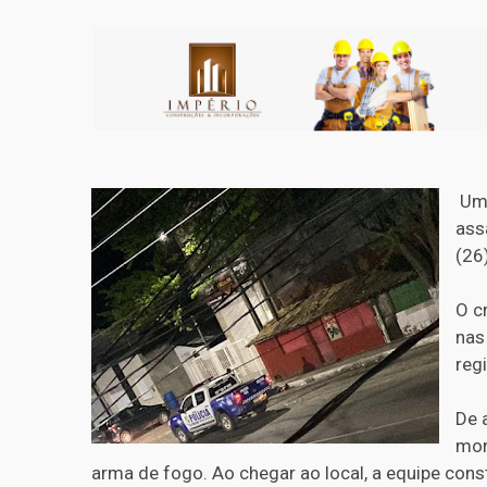
Um 
ass
(26
O c
nas
reg
De 
mor
arma de fogo. Ao chegar ao local, a equipe cons