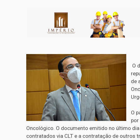
O d
rep
de 
Onc
Urg
O p
por
Oncológico. O documento emitido no último dia 
contratados via CLT e a contratação de outros 