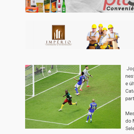
Jog
nes
e ú
Cat
par
Mes
do 
Sel