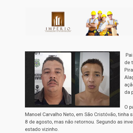
Pai
de 
Pir
Ala
açã
da p
O p
Manoel Carvalho Neto, em São Cristóvão, tinha s
8 de agosto, mas não retornou. Segundo as inves
estado vizinho.